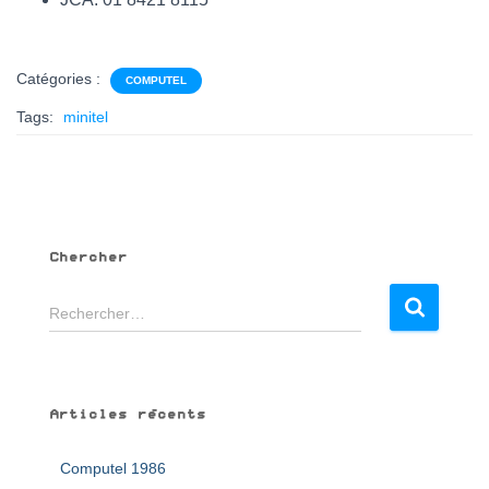
Catégories :
COMPUTEL
Tags:
minitel
Chercher
R
Rechercher…
e
c
h
e
Articles récents
r
c
Computel 1986
h